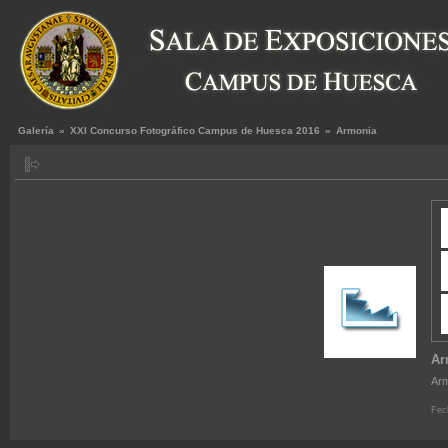
Galería
»
XXI Concurso Fotográfico Campus de Huesca 2016
»
Armonia
Ar
Ar
Fec