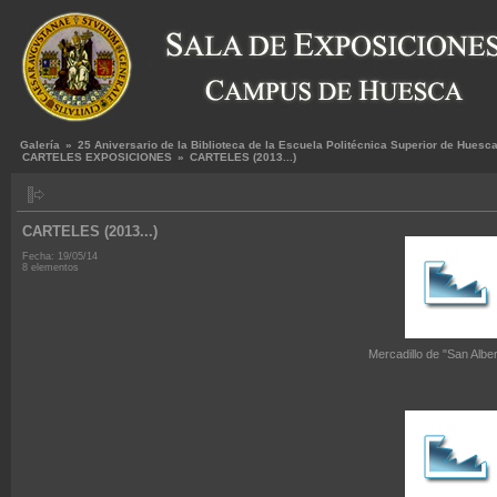
Galería
»
25 Aniversario de la Biblioteca de la Escuela Politécnica Superior de Huesc
CARTELES EXPOSICIONES
»
CARTELES (2013...)
CARTELES (2013...)
Fecha: 19/05/14
8 elementos
Mercadillo de "San Albe