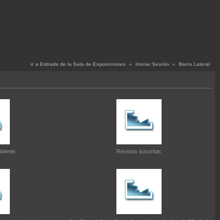
ir a Entrada de la Sala de Exposiciones
«
Iniciar Sesión
«
Barra Lateral
biente
Revistas suscritas