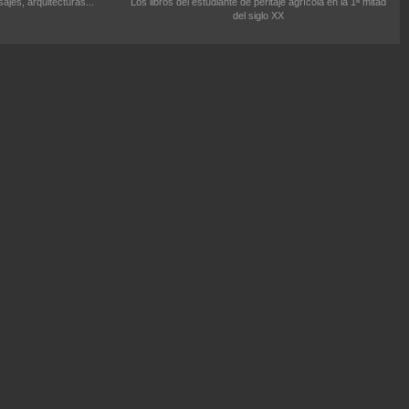
ajes, arquitecturas...
Los libros del estudiante de peritaje agrícola en la 1ª mitad
del siglo XX