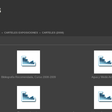
a
»
CARTELES EXPOSICIONES
»
CARTELES (2008)
Bibliografía Recomendada, Curso 2008-2009
Agua y Medio Am